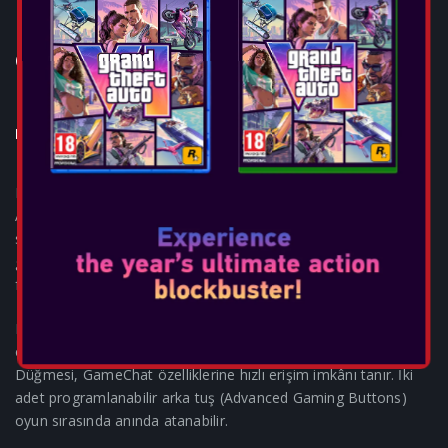
POWERA - ADVANTAGE WIRED
CONTROLLER FOR NSW2-
MUSHROOM KINGDOM
Konsollar: SWITCH 2
Nintendo tarafından resmi olarak lisanslanan PowerA
Advantage Kablolu Oyun Kumandası, Nintendo Switch 2
sistemiyle uyumlu olarak şıklığı ve performansı bir araya
getiriyor. Her bir kontrolcü özenle tasarlanmış olup, uygun
fiyatıyla zengin özellikler sunar.
Başparmak çubuklarında yer alan Hall Effect sensörler, uzun
ömürlü ve hassas yön kontrolü sağlar. Kumandaya entegre C
Düğmesi, GameChat özelliklerine hızlı erişim imkânı tanır. İki
adet programlanabilir arka tuş (Advanced Gaming Buttons)
oyun sırasında anında atanabilir.