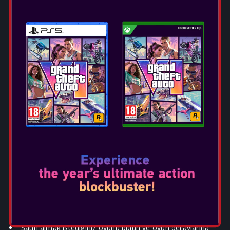
seçeneğinin aşağıdaki listedeki ülkelerden biri
olduğuna emin olunuz.Eğer seçtiğiniz ülke bu liste
dışında ise, ülke değişimi yapmak için aşağıdaki
Nintendo hesabı ülke değiştirme
bölümündeki
adımları izleyiniz.
https://www.nintendo.co.uk/Support/Purchasing/Download-
games/Countries/Countries-fromzwhich-you-can-purchase-
download-games-on-the-official-Nintendo-website-
1094121.html
Sistemde bir internet bağlantısı olduğundan emin olun.
Sisteminizin en son sistem güncellemesine sahip
olduğundan emin olun.
Nintendo eShop'u başlatmak için HOME menüsünden
“Nintendo eShop”u seçin.
Hesabınızı seçin.
Satın almak istediğiniz oyunu bulun ve oyun detaylarına