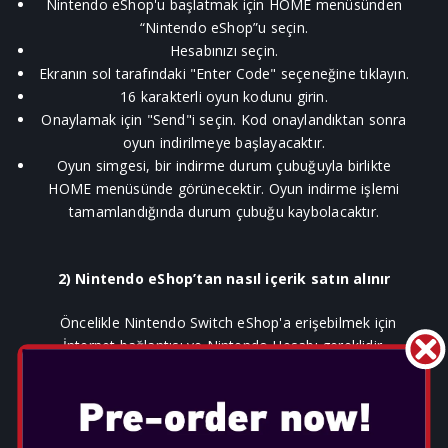
Nintendo eShop'u başlatmak için HOME menüsünden
“Nintendo eShop”u seçin.
Hesabınızı seçin.
Ekranın sol tarafındaki "Enter Code" seçeneğine tıklayın.
16 karakterli oyun kodunu girin.
Onaylamak için "Send"i seçin. Kod onaylandıktan sonra
oyun indirilmeye başlayacaktır.
Oyun simgesi, bir indirme durum çubuğuyla birlikte
HOME menüsünde görünecektir. Oyun indirme işlemi
tamamlandığında durum çubuğu kaybolacaktır.
2) Nintendo eShop’tan nasıl içerik satın alınır
Öncelikle Nintendo Switch eShop'a erişebilmek için
İnternet bağlantısı ve Nintendo Hesabı gereklidir.
*Nintendo hesabı oluşturmak için aşağıdaki
Nintendo
Switch Yeni Hesap Oluşturma
bölümündeki adımları
izleyiniz.
*Eğer Nintendo hesabınız varsa, hesabınızdaki ülke