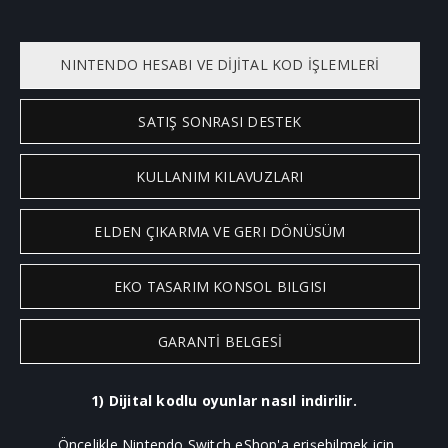
NINTENDO HESABI VE DİJİTAL KOD İŞLEMLERİ
SATIŞ SONRASI DESTEK
KULLANIM KILAVUZLARI
ELDEN ÇIKARMA VE GERI DÖNÜSÜM
EKO TASARIM KONSOL BILGISI
GARANTİ BELGESİ
1) Dijital kodlu oyunlar nasıl indirilir.
Öncelikle Nintendo Switch eShop'a erişebilmek için