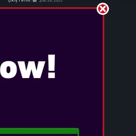
Çıkış Tarihi:
Şub 28, 2025
OYUN GENEL BAKIŞI Monster Hunter
Wilds™, ödüllü Monster Hunter™ serisinin
büyük bir merakla beklenen bir sonraki
evrimidir. Hikaye, oyuncuları Yasaklanmış
Topraklar'a, beklenmedik şekillerde değişeb...
DAHA FAZLA BILGI
CYBERPUNK 2077
Çıkış Tarihi:
Ara 10, 2020
...
DAHA FAZLA BILGI