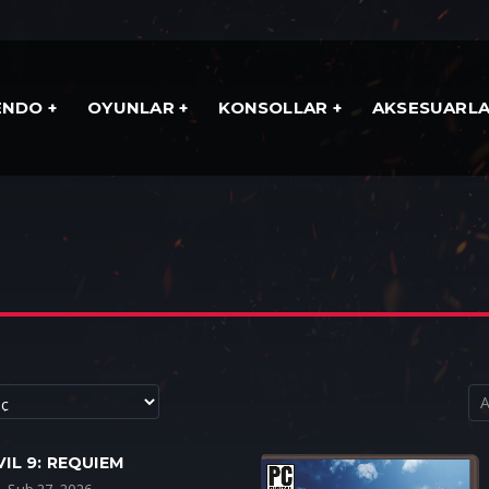
ENDO
OYUNLAR
KONSOLLAR
AKSESUARL
IL 9: REQUIEM