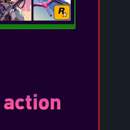
STREET FIGHTER 30TH ANNIVERSARY
COLLECTION
Çıkış Tarihi:
May 29, 2018
...
DAHA FAZLA BILGI
DEAD RISING 4
Çıkış Tarihi:
Mar 14, 2017
...