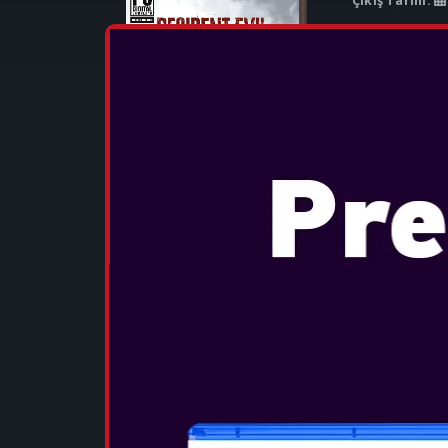
Çıkış Tarihi:
GAME OVERVIE
efsanevi hayat
Evil™’ın dokuz
sürükleyici an
tarihinde Play
DAHA FAZL
SID MEIER'S
Çıkış Tarihi:
Ödüllü strateji
yeni bir bölüm
Civilization® 
imparatorluğu
Civilization VII'