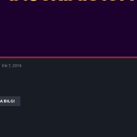
A BILGI
Eki 7, 2016
A BILGI