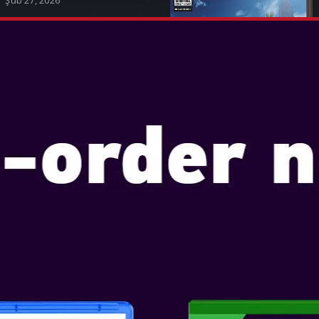
Şub 27, 2026
W Resident Evil™ Requiem,
ta kalma korku serisi Resident
uncu ve şimdiye kadarki en
a oyunu olarak, 27 Şubat 2026
Station®5, Nintend...
A BILGI
 CIVILIZATION VII
Şub 11, 2025
 oyunu serisi, devrim niteliğinde
üyle geri dönüyor. Sid Meier's
VII, dünyanın gördüğü en büyük
 kurmanızı sağlayacak!
de stra...