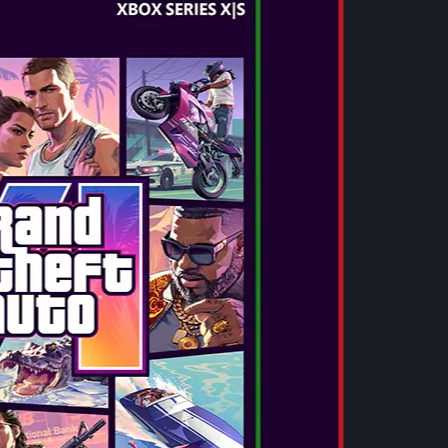
DEVIL MAY CRY 5
Çıkış Tarihi:
Mar 8, 2019
...
DAHA FAZLA BILGI