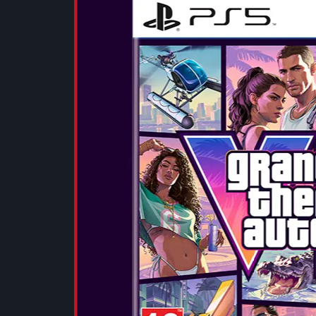
DAHA FAZL
SID MEIER'S
Çıkış Tarihi:
...
DAHA FAZL