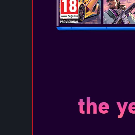
RESIDENT EV
Çıkış Tarihi:
...
DAHA FAZL
RESIDENT E
Çıkış Tarihi:
...