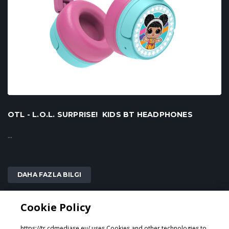
OTL - L.O.L. SURPRISE! KIDS BT HEADPHONES
...
DAHA FAZLA BILGI
Cookie Policy
2
3
4
1
https://tr.cdmediase.eu/ uses Cookies and other technologies to