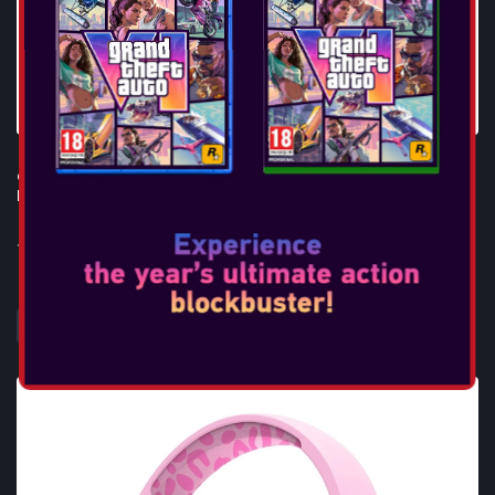
OTL - POKÉMON PIKACHU KIDS WIRELESS
HEADPHONES
...
DAHA FAZLA BILGI