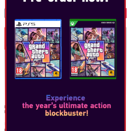
NINTENDO SWITCH CARRYING CASE & SCREEN
PROTECTOR
Nintendo Switch Aksesuar Seti'yle her zaman, her yerde ve
herkesle evdeki oyun konsolu deneyiminin tadını çıkar.Bu