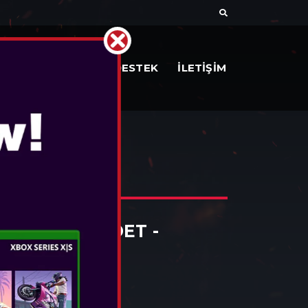
AR
BELGELER
DESTEK
İLETİŞİM
 WIRED HEADET -
F