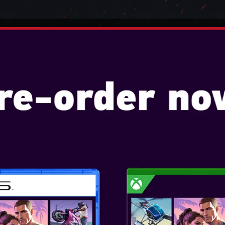
ENDO
OYUNLAR
KONSOLLAR
AKSESUARL
D HEADET - MIDNIGHT SURF
POWERA - LS10
MIDNIGHT SUR
Konsollar: