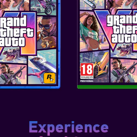
SKU
: ACC-1419
Tür
:
Yayıncı
: PowerA