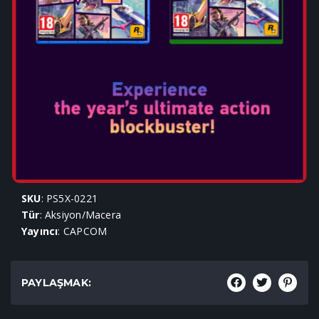
RESIDENT EVIL 4 REMAKE
Çıkış Tarihi: Mar 24, 2023
Sürüm Seç:
SKU
: PS5X-0221
Tür
: Aksiyon/Macera
Yayıncı
: CAPCOM
PAYLAŞMAK: