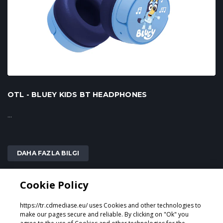
OTL - BLUEY KIDS BT HEADPHONES
...
DAHA FAZLA BILGI
Cookie Policy
2
3
...
6
1
https://tr.cdmediase.eu/ uses Cookies and other technologies to
make our pages secure and reliable. By clicking on "Ok" you