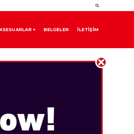
KSESUARLAR
BELGELER
İLETİŞİM