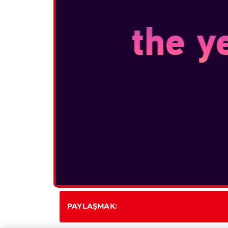
PAYLAŞMAK: